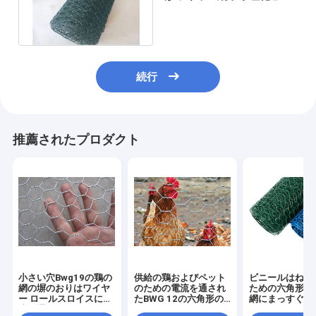
ールは金網BWG 12に塗っ
た
続行
推薦されたプロダクト
小さい穴Bwg19の鶏の
供給の鶏およびペット
ビニールはねじ
網の塀のおりはワイヤ
のための電流を通され
ための六角形ワ
ー ロールスロイスに電
たBWG 12の六角形の
網にまっすぐに
流を通した
金網の網