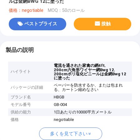
ルは金網BWG 12に塗った
価格：negotiable
MOQ：50のロール
ベストプライス
接触
製品の説明
,
電流を通された家禽の網4ft
,
200cm六角形ワイヤー網Bwg 12
ハイライト
200cmポリ塩化ビニールは金網Bwg 12
に塗った
ペーパーを防水するか、または包まれ
パッケージの詳細
る、カートン縮めなさい
ブランド名
HBGB
モデル番号
GB-004
供給の能力
1日あたりの10000平方メートル
価格
negotiable
多くを見て下さい