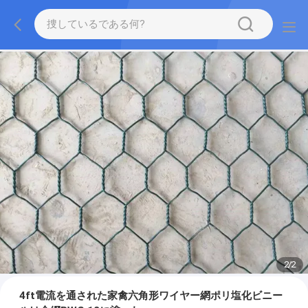
2
/
2
4ft電流を通された家禽六角形ワイヤー網ポリ塩化ビニー