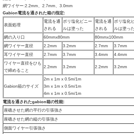
網ワイヤー:2.2mm、2.7mm、3.0mm
Gabion電流を通された箱の指定:
電流を通
ポリ塩化ビニー
電流を通
ポリ塩化
表面処理
される
ルは塗った
される
ルは塗っ
網の入り口
60mmx80mm
80mmx100mm
網ワイヤー直径
2.2mm
3.2mm
2.7mm
3.7mm
耳ワイヤー直径
2.7mm
3.7mm
3.4mm
4.4mm
ワイヤー直径をひも
2.2mm
3.2mm
2.2mm
3.2mm
で締めること
2m x 1m x 0.5m/1m
Gabion箱のサイズ
3m x 1m x 0.5m/1m
4m x 1m x 0.5m/1m
電流を通されたgabion箱の
性能:
座礁させた網の平行の引張強さ
座礁させた網の縦の引張強さ
側面ワイヤー引張強さ