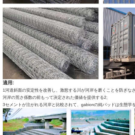
適用:
1河道斜面の安定性を改善し、激怒する川が河岸を磨くことを防ぎなさ
河岸の荒さ係数の前もって決定された価値を提供する2;
3セメントが注がれる河岸と比較されて、gabionの純パッドは生態学