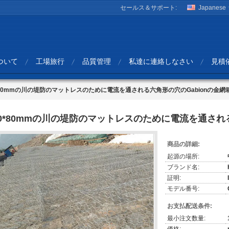
セールス＆サポート:
Japanese
ついて
工場旅行
品質管理
私達に連絡しなさい
見積
*80mmの川の堤防のマットレスのために電流を通される六角形の穴のGabionの金網
0*80mmの川の堤防のマットレスのために電流を通される
商品の詳細:
起源の場所:
ブランド名:
証明:
モデル番号:
お支払配送条件:
最小注文数量: