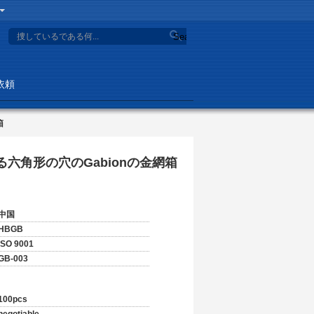
Search
依頼
箱
六角形の穴のGabionの金網箱
中国
HBGB
ISO 9001
GB-003
100pcs