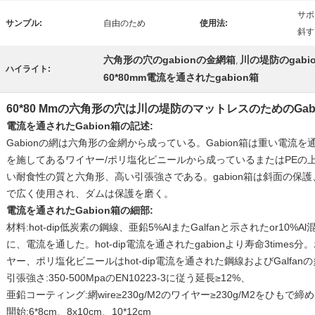
サポ
サンプル:
自由のため
使用法:
斜す
六角形の穴のgabionの金網箱
川の堤防のgabi
,
ハイライト:
60*80mm電流を通されたgabion箱
60*80 Mmの六角形の穴は川の堤防のマットレスのためのGa
電流を通されたGabion箱の記述
:
Gabionの網は六角形の金網から成っている。Gabion箱は重い電流を通さ
を施してあるワイヤー/ポリ塩化ビニールから成っているまたはPEの
い耐食性の質と六角形、高い引張強さである。gabion箱は斜面の保
で広く使用され、ダムは保護を磨く。
電流を通されたGabion箱の細部:
材料:hot-dip低炭素の鋼線、亜鉛5%AlまたGalfanと示されたor1
に、電流を通した。hot-dip電流を通されたgabionより寿命3tim
ヤー、ポリ塩化ビニールはhot-dip電流を通された鋼線およびGalfa
引張強さ:350-500MpaのEN10223-3に従う延長≥12%、
亜鉛コーティング:網wire≥230g/M2のワイヤー≥230g/M2をひもで締める耳
開始:6*8cm、8x10cm、10*12cm