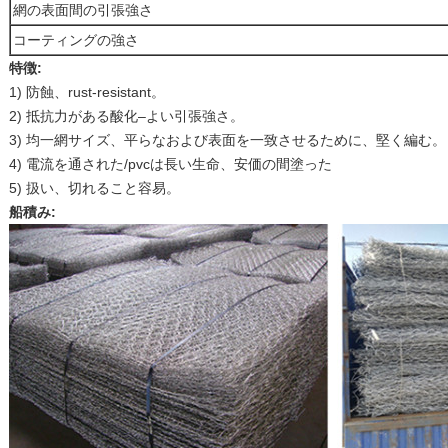
網の表面間の引張強さ
コーティングの強さ
特徴:
1) 防蝕、rust-resistant。
2) 抵抗力がある酸化–よい引張強さ。
3) 均一網サイズ、平らなおよび表面を一致させるために、堅く編む。
4) 電流を通された/pvcは長い生命、安価の間塗った
5) 扱い、切れること容易。
船積み: