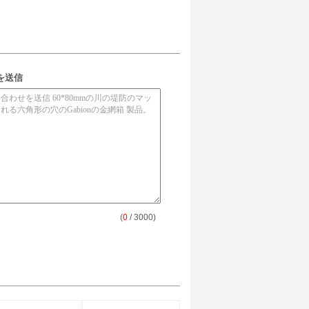
を送信
(
0
/ 3000)