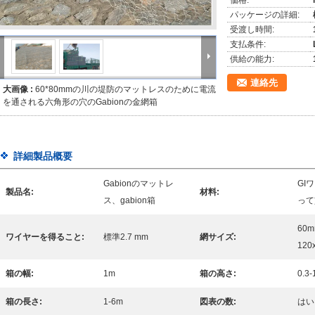
価格:
パッケージの詳細:
受渡し時間:
支払条件:
供給の能力:
連絡先
大画像 :
60*80mmの川の堤防のマットレスのために電流
を通される六角形の穴のGabionの金網箱
詳細製品概要
Gabionのマットレ
GI
製品名:
材料:
ス、gabion箱
って
60m
ワイヤーを得ること:
標準2.7 mm
網サイズ:
120
箱の幅:
1m
箱の高さ:
0.3
箱の長さ:
1-6m
図表の数:
はい