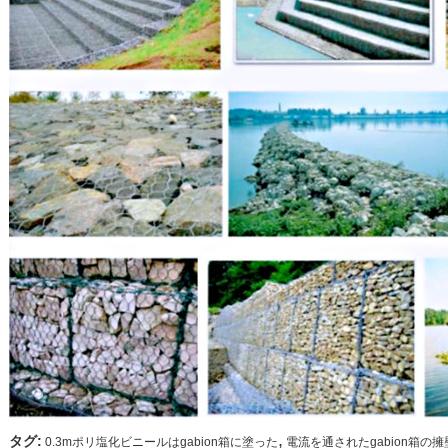
,
タグ:
0.3mポリ塩化ビニールはgabion箱に塗った
電流を通されたgabion箱の擁