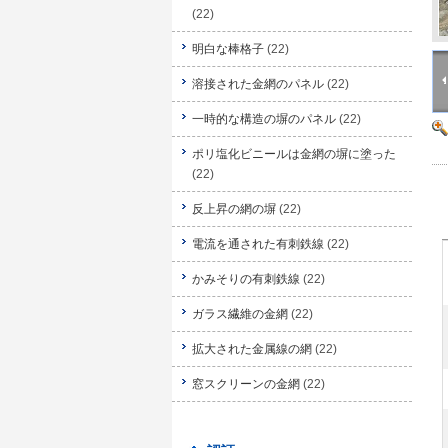
(22)
明白な棒格子
(22)
溶接された金網のパネル
(22)
一時的な構造の塀のパネル
(22)
ポリ塩化ビニールは金網の塀に塗った
(22)
反上昇の網の塀
(22)
電流を通された有刺鉄線
(22)
かみそりの有刺鉄線
(22)
ガラス繊維の金網
(22)
拡大された金属線の網
(22)
窓スクリーンの金網
(22)