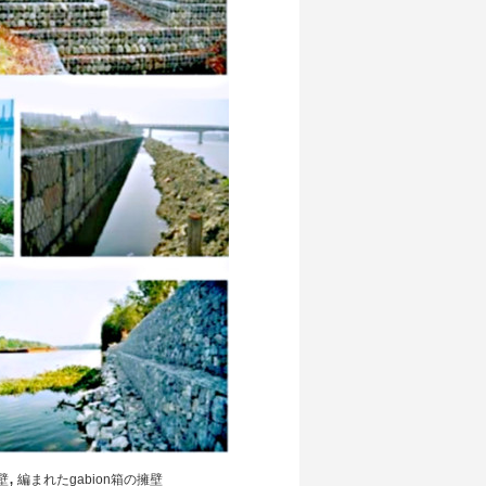
,
壁
編まれたgabion箱の擁壁