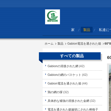
家
製品
私達に
ホーム
製品
Gabion電流を通された箱
60
すべての製品
6
Gabionの溶接された網
(42)
Gabionの網のバスケット
(42)
Gabion電流を通された箱
(44)
鶏の網の塀
(32)
具体的な補強の溶接された金網
(32)
電流を通された鋸歯状にされた棒格子