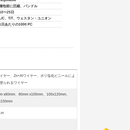
negotiable
梱包前に圧縮、バンドル
10〜25日
L/C、T/T、ウェスタン・ユニオン
1日あたりの1000 PC
ワイヤー、Zn+Alワイヤー、ポリ塩化ビニールによ
塗られるワイヤー
m x80mm、80mm x100mm、100x120mm、
x150mm
-1m