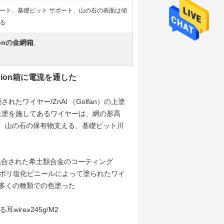
ート、基礎ピット サポート、山の石の表面は傾
る
onの金網箱
,
bion箱に電流を通した
れたワイヤー/ZnAl （Golfan）の上塗
上塗を施してあるワイヤーは、網の形高
護、山の石の保有物支える、基礎ピット川
0%Al混合された希土類合金のコーティング
es分。ポリ塩化ビニールによって塗られたワイ
nの多くの種類での色塗った
wire≥245g/M2