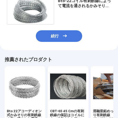
Bto-22コイル有刺鉄線によっ
て電流を通されるかみそり
Dia反海賊行為のための船の
600のMm
続行
推薦されたプロダクト
Bto 22アコーディオン
CBT-65 45 Cmの有刺
溶融亜鉛めっき
式かみそりの有刺鉄線
鉄線の保証はコイルに
り有刺鉄線