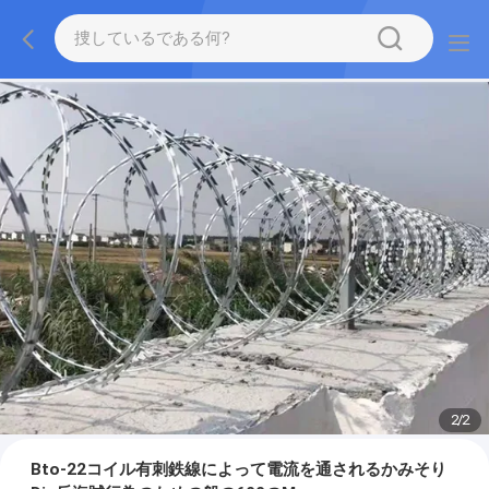
2
/
2
Bto-22コイル有刺鉄線によって電流を通されるかみそり